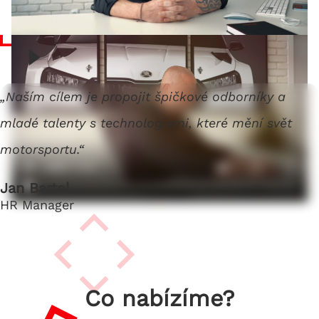
„Naším cílem je propojit špičkové odborníky a
mladé talenty s technologiemi, které mění svět
motorsportu.“
Jan Bartel
HR Manager
Co nabízíme?