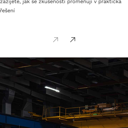
zažijete, jak se zkušenosti proměňují v praktická
řešení